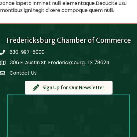
zonae iapeto inminet nulli elementaque.Deducite usu
montibus igni tegit dixere campoque quem nulli.
Fredericksburg Chamber of Commerce
830-997-5000
phone
306 E. Austin St. Fredericksburg, TX 78624
Map
Contact Us
Contact Us
Sign Up for Our Newsletter